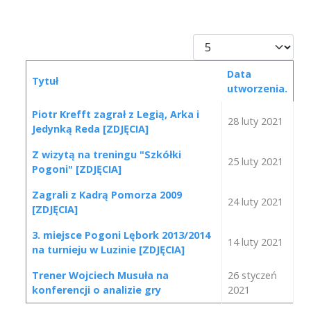
Pokaż #
Data
Tytuł
utworzenia.
Spis artykułów
Piotr Krefft zagrał z Legią, Arka i
28 luty 2021
Jedynką Reda [ZDJĘCIA]
Z wizytą na treningu "Szkółki
25 luty 2021
Pogoni" [ZDJĘCIA]
Zagrali z Kadrą Pomorza 2009
24 luty 2021
[ZDJĘCIA]
3. miejsce Pogoni Lębork 2013/2014
14 luty 2021
na turnieju w Luzinie [ZDJĘCIA]
Trener Wojciech Musuła na
26 styczeń
konferencji o analizie gry
2021