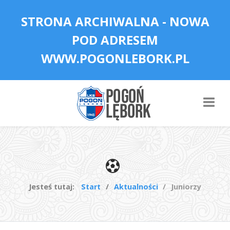
STRONA ARCHIWALNA - NOWA
POD ADRESEM
WWW.POGONLEBORK.PL
Jesteś tutaj:
Start
Aktualności
Juniorzy