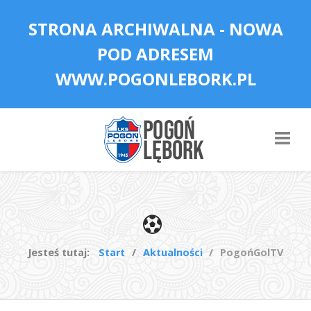
STRONA ARCHIWALNA - NOWA
POD ADRESEM
WWW.POGONLEBORK.PL
Jesteś tutaj:
Start
Aktualności
PogońGolTV