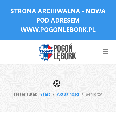
STRONA ARCHIWALNA - NOWA
POD ADRESEM
WWW.POGONLEBORK.PL
Jesteś tutaj:
Start
Aktualności
Seniorzy