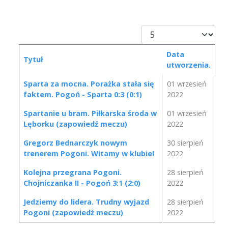
Pokaż #
Data
Tytuł
utworzenia.
Spis artykułów
Sparta za mocna. Porażka stała się
01 wrzesień
faktem. Pogoń - Sparta 0:3 (0:1)
2022
Spartanie u bram. Piłkarska środa w
01 wrzesień
Lęborku (zapowiedź meczu)
2022
Gregorz Bednarczyk nowym
30 sierpień
trenerem Pogoni. Witamy w klubie!
2022
Kolejna przegrana Pogoni.
28 sierpień
Chojniczanka II - Pogoń 3:1 (2:0)
2022
Jedziemy do lidera. Trudny wyjazd
28 sierpień
Pogoni (zapowiedź meczu)
2022