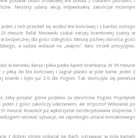
ł podanie blisko środkowej linii boiska z Oskarem Jasińskim, i
ońców. Niestety udaną akcję indywidualną zakończył mizernym
jeden z nich przedarł się wzdłuż linii końcowej i z bardzo ostrego
 25 minucie Rafał Morawski szukał swojej bramkowej szansy w
 w bezpiecznej dla gości odległości. Minutę później obrońca gości
kiego, a sędzia wskazał na „wapno”. Ilanz strzelił precyzyjnie,
boko w kierunku Ilanza i piłka padła łupem bramkarza. W 39 minucie
 z piłką do linii końcowej i zagrał płasko w pole karne. Jeden z
ej bramki i było już 2-0 dla Pogoni. Tak skończyła się pierwsza
sł, żeby posyłać górne podania za obrońców Pogoni. Pojedynek
 jeden z gości zakończy uderzeniem, ale Krzysztof Witkowski po
 51 minucie Rowokół już wykorzystał niezdecydowanie stoperów. I
 wślizgiem ratować sytuacje, nie zapobiegło utracie kontaktowego
nucie z dobrej strony pokazał się Bach, ogrywając w polu karnym