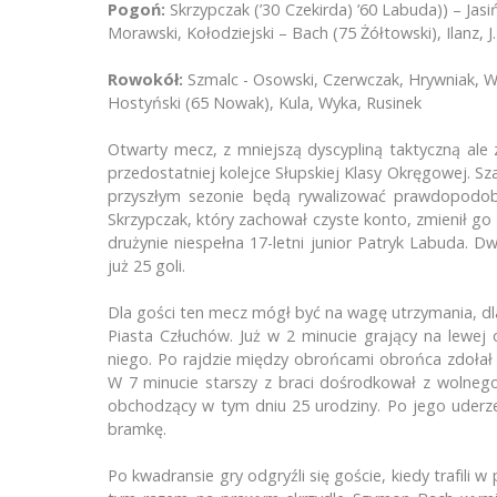
Pogoń:
Skrzypczak (’30 Czekirda) ’60 Labuda)) – Jas
Morawski, Kołodziejski – Bach (75 Żółtowski), Ilanz, J
Rowokół:
Szmalc - Osowski, Czerwczak, Hrywniak, Wó
Hostyński (65 Nowak), Kula, Wyka, Rusinek
Otwarty mecz, z mniejszą dyscypliną taktyczną ale z
przedostatniej kolejce Słupskiej Klasy Okręgowej. S
przyszłym sezonie będą rywalizować prawdopodob
Skrzypczak, który zachował czyste konto, zmienił go 
drużynie niespełna 17-letni junior Patryk Labuda. Dw
już 25 goli.
Dla gości ten mecz mógł być na wagę utrzymania, dl
Piasta Człuchów. Już w 2 minucie grający na lewe
niego. Po rajdzie między obrońcami obrońca zdołał 
W 7 minucie starszy z braci dośrodkował z wolnego
obchodzący w tym dniu 25 urodziny. Po jego uderze
bramkę.
Po kwadransie gry odgryźli się goście, kiedy trafili