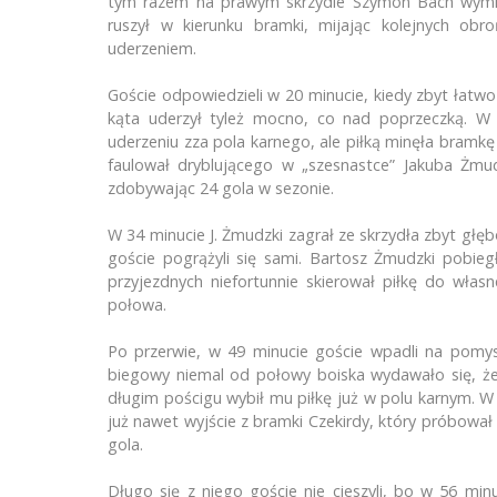
tym razem na prawym skrzydle Szymon Bach wymieni
ruszył w kierunku bramki, mijając kolejnych obr
uderzeniem.
Goście odpowiedzieli w 20 minucie, kiedy zbyt łatwo 
kąta uderzył tyleż mocno, co nad poprzeczką. W
uderzeniu zza pola karnego, ale piłką minęła bramkę
faulował dryblującego w „szesnastce” Jakuba Żmudz
zdobywając 24 gola w sezonie.
W 34 minucie J. Żmudzki zagrał ze skrzydła zbyt głę
goście pogrążyli się sami. Bartosz Żmudzki pobiegł
przyjezdnych niefortunnie skierował piłkę do własn
połowa.
Po przerwie, w 49 minucie goście wpadli na pomy
biegowy niemal od połowy boiska wydawało się, że
długim pościgu wybił mu piłkę już w polu karnym. W
już nawet wyjście z bramki Czekirdy, który próbował
gola.
Długo się z niego goście nie cieszyli, bo w 56 mi