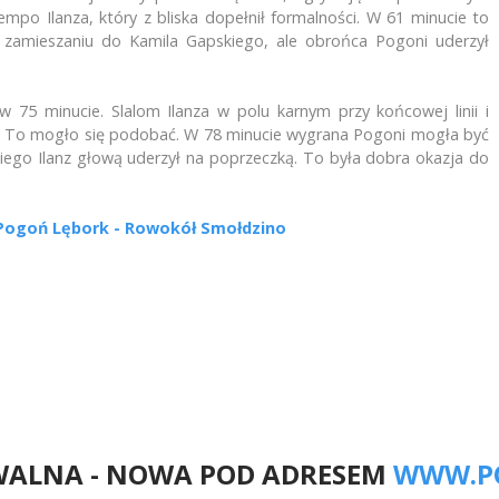
po Ilanza, który z bliska dopełnił formalności. W 61 minucie to
ym zamieszaniu do Kamila Gapskiego, ale obrońca Pogoni uderzył
 w 75 minucie. Slalom Ilanza w polu karnym przy końcowej linii i
tki. To mogło się podobać. W 78 minucie wygrana Pogoni mogła być
iego Ilanz głową uderzył na poprzeczką. To była dobra okazja do
: Pogoń Lębork - Rowokół Smołdzino
 4:5
iastko - Pogoń Lębork 2:3
WALNA - NOWA POD ADRESEM
WWW.P