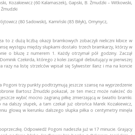
iński, Kozakiewicz (60 Kalamaszek), Gapski, B. Żmudzki – Witkowski,
. Żmudzki
jtowicz (80 Sadowski), Kamiński (85 Biłyk), Ornynycz,
a to z dużą liczbą okazji bramkowych zobaczyli nieliczni kibice w
zansę występu między słupkami dostało trzech bramkarzy, którzy w
nie o bluzę z numerem 1. Każdy otrzymał pół godziny. Zaczął
Dominik Czekirda, którego z kolei zastąpił debiutujący w pierwszej
a razy na listę strzelców wpisał się Sylwester Ilanz i ma na koncie
a Pogoni trzy punkty podtrzymują jeszcze szansę na wyprzedzenie
j obronie Bartosz Żmudzki pokazał, ze ten mecz może należeć do
jeszcze wybić mocno zagraną piłkę zmierzającą w światło bramki.
 na dalszy słupek, a tam czekał już obrońca Marek Kozakiewicz,
niu głową w kierunku dalszego słupka piłka o centymetry minęła
 w poprzeczkę. Odpowiedź Pogoni nadeszła już w 17 minucie. Grający