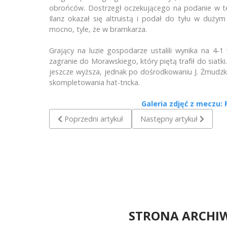
obrońców. Dostrzegł oczekującego na podanie w tem
Ilanz okazał się altruistą i podał do tyłu w duż
mocno, tyle, że w bramkarza.
Grający na luzie gospodarze ustalili wynika na 4-1
zagranie do Morawskiego, który piętą trafił do sia
jeszcze wyższa, jednak po dośrodkowaniu J. Żmudzk
skompletowania hat-tricka.
Galeria zdjęć z meczu
Poprzedni artykuł: Echo Biesowice - Pogoń Lębork
Następny artykuł: Start M
Poprzedni artykuł
Następny artykuł
STRONA ARCHI